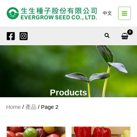
Skip
to
中文
content
Search
Products
Home
/
產品
/ Page 2