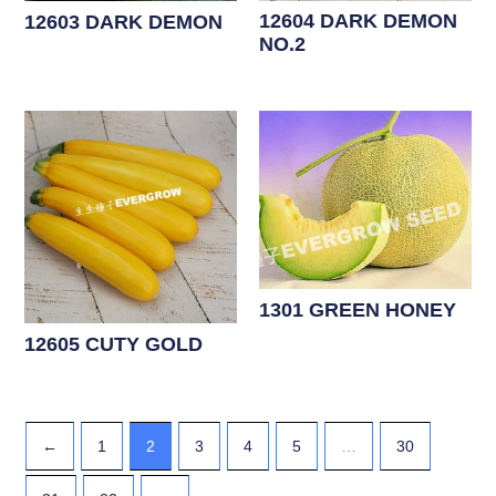
12604 DARK DEMON
12603 DARK DEMON
NO.2
1301 GREEN HONEY
12605 CUTY GOLD
←
1
2
3
4
5
…
30